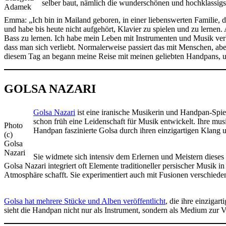
selber baut, nämlich die wunderschönen und hochklassig
Adamek
Emma: „Ich bin in Mailand geboren, in einer liebenswerten Familie, d
und habe bis heute nicht aufgehört, Klavier zu spielen und zu lernen
Bass zu lernen. Ich habe mein Leben mit Instrumenten und Musik verb
dass man sich verliebt. Normalerweise passiert das mit Menschen, abe
diesem Tag an begann meine Reise mit meinen geliebten Handpans, un
GOLSA NAZARI
Golsa Nazari
ist eine iranische Musikerin und Handpan-Spiele
schon früh eine Leidenschaft für Musik entwickelt. Ihre mus
Photo
Handpan faszinierte Golsa durch ihren einzigartigen Klang 
(c)
Golsa
Nazari
Sie widmete sich intensiv dem Erlernen und Meistern dieses 
Golsa Nazari integriert oft Elemente traditioneller persischer Musik i
Atmosphäre schafft. Sie experimentiert auch mit Fusionen verschiede
Golsa hat mehrere Stücke und Alben veröffentlicht
, die ihre einziga
sieht die Handpan nicht nur als Instrument, sondern als Medium zur 