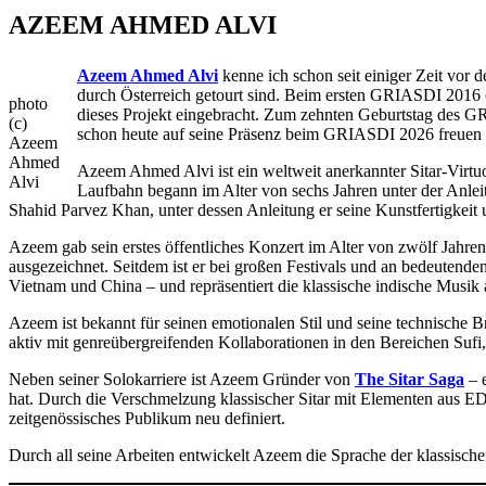
AZEEM AHMED ALVI
Azeem Ahmed Alvi
kenne ich schon seit einiger Zeit vo
durch Österreich getourt sind. Beim ersten GRIASDI 2016 
photo
dieses Projekt eingebracht. Zum zehnten Geburtstag des G
(c)
schon heute auf seine Präsenz beim GRIASDI 2026 freuen 
Azeem
Ahmed
Azeem Ahmed Alvi ist ein weltweit anerkannter Sitar-Virtuo
Alvi
Laufbahn begann im Alter von sechs Jahren unter der Anle
Shahid Parvez Khan, unter dessen Anleitung er seine Kunstfertigkeit 
Azeem gab sein erstes öffentliches Konzert im Alter von zwölf Jahre
ausgezeichnet. Seitdem ist er bei großen Festivals und an bedeutenden
Vietnam und China – und repräsentiert die klassische indische Musik 
Azeem ist bekannt für seinen emotionalen Stil und seine technische Bri
aktiv mit genreübergreifenden Kollaborationen in den Bereichen Sufi,
Neben seiner Solokarriere ist Azeem Gründer von
The Sitar Saga
– 
hat. Durch die Verschmelzung klassischer Sitar mit Elementen aus ED
zeitgenössisches Publikum neu definiert.
Durch all seine Arbeiten entwickelt Azeem die Sprache der klassische