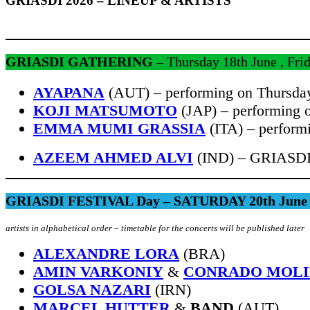
GRIASDI 2026 – LINEUP & ARTISTS
GRIASDI GATHERING
–
Thursday 18th June , Fri
AYAPANA
(AUT) – performing on Thursday
KOJI MATSUMOTO
(JAP) – performing o
EMMA MUMI GRASSIA
(ITA) – perform
AZEEM AHMED ALVI
(IND) – GRIASD
GRIASDI FESTIVAL Day – SATURDAY 20th June
artists in alphabetical order – timetable for the concerts will be published later
ALEXANDRE LORA
(BRA)
AMIN VARKONIY
&
CONRADO MOL
GOLSA NAZARI
(IRN)
MARCEL HUTTER
&
BAND
(AUT)