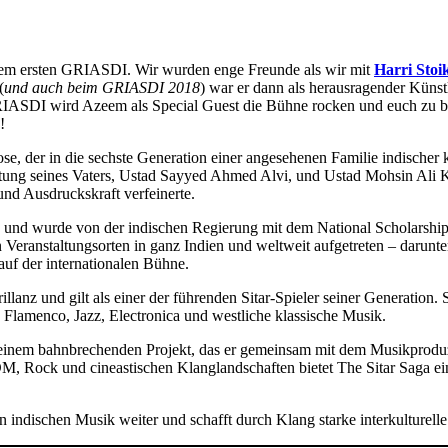
r dem ersten GRIASDI. Wir wurden enge Freunde als wir mit
Harri Stoi
(
und auch beim GRIASDI 2018
) war er dann als herausragender Künst
RIASDI wird Azeem als Special Guest die Bühne rocken und euch zu be
!
se, der in die sechste Generation einer angesehenen Familie indischer
itung seines Vaters, Ustad Sayyed Ahmed Alvi, und Ustad Mohsin Ali 
und Ausdruckskraft verfeinerte.
n und wurde von der indischen Regierung mit dem National Scholarship
 Veranstaltungsorten in ganz Indien und weltweit aufgetreten – darunte
auf der internationalen Bühne.
llanz und gilt als einer der führenden Sitar-Spieler seiner Generation. 
 Flamenco, Jazz, Electronica und westliche klassische Musik.
einem bahnbrechenden Projekt, das er gemeinsam mit dem Musikprodu
M, Rock und cineastischen Klanglandschaften bietet The Sitar Saga ein
n indischen Musik weiter und schafft durch Klang starke interkulturell