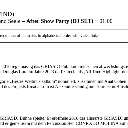
/IND)
und Seele –
After Show Party (DJ SET)
~ 01:00
ription of the artists in alphabetical order with video links :
e 2016 regelmässig das GRIASDI Publikum mit seinen abwechslungsreich
n Douglas Lora im Jahre 2023 darf zurecht als ‚All Time Highlight‘ d
orie „Bestes Weltmusikalbum“ nominiert, zusammen mit Anat Cohen un
nd des Projekts Irmãos Lora ist Alexandre ständig auf Tournee in Bras
RIASDI Bühne spielte. Er eröffnete 2016 das allererste GRIASDI un
wird er gemeinsam mit dem Percussionisten CONRADO MOLINA auftr