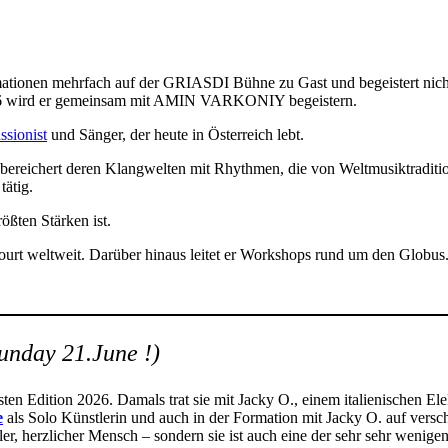
n mehrfach auf der GRIASDI Bühne zu Gast und begeistert nicht nur
026 wird er gemeinsam mit AMIN VARKONIY begeistern.
ssionist
und Sänger, der heute in Österreich lebt.
reichert deren Klangwelten mit Rhythmen, die von Weltmusiktraditionen 
tätig.
ößten Stärken ist.
d tourt weltweit. Darüber hinaus leitet er Workshops rund um den Globus
unday 21.June !)
ten Edition 2026. Damals trat sie mit Jacky O., einem italienischen El
e
als Solo Künstlerin und auch in der Formation mit Jacky O. auf ver
er, herzlicher Mensch – sondern sie ist auch eine der sehr sehr wenige