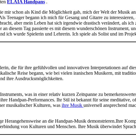
sten
ELAIA Handpans
.
ie mir schon als Kind die Möglichkeit gab, mich der Welt der Musik an
. Als Teenager begann ich mich für Gesang und Gitarre zu interessieren
racht, aber mein Leben hat sich irgendwie drastisch verändert, als ic
r an diesem Tag passierte es mit diesem wunderschönen Instrument, und
d ich wurde Spielerin und Lehrerin. Ich spiele als Solist und im Proj
rin, die für ihre gefühlvollen und innovativen Interpretationen auf die
ikalische Reise begann, wie bei vielen iranischen Musikern, mit traditi
und ihre Ausdrucksmöglichkeiten.
Instruments, was in einer relativ kurzen Zeitspanne zu bemerkenswerte
n ihre Handpan-Performances. Ihr Stil ist bekannt für seine meditative, 
ner musikalischer Kulturen, was
ihre Musik
universell ansprechend mac
rtige Herangehensweise an die Handpan-Musik demonstrieren.Ihre Kompo
Verbindung von Kulturen und Menschen. Ihre Musik überwindet Sprachba