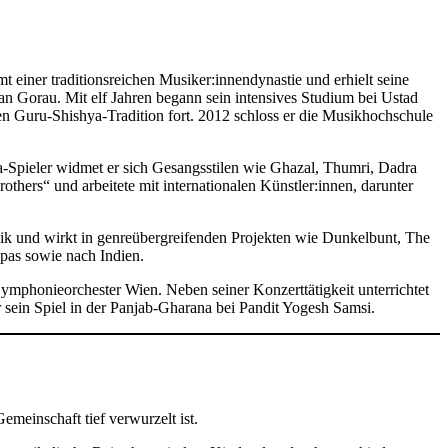
 einer traditionsreichen Musiker:innendynastie und erhielt seine
 Gorau. Mit elf Jahren begann sein intensives Studium bei Ustad
n Guru-Shishya-Tradition fort. 2012 schloss er die Musikhochschule
a-Spieler widmet er sich Gesangsstilen wie Ghazal, Thumri, Dadra
hers“ und arbeitete mit internationalen Künstler:innen, darunter
usik und wirkt in genreübergreifenden Projekten wie Dunkelbunt, The
ropas sowie nach Indien.
ymphonieorchester Wien. Neben seiner Konzerttätigkeit unterrichtet
 sein Spiel in der Panjab-Gharana bei Pandit Yogesh Samsi.
meinschaft tief verwurzelt ist.