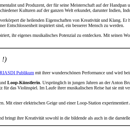
mentalist und Produzent, der für seine Meisterschaft auf der Handpan 
hiedener Kulturen auf der ganzen Welt erkundet, darunter Indien, In
d verkörpert die heilenden Eigenschaften von Kreativität und Klang. Er
ner Entschlossenheit inspiriert sind, ein besserer Mensch zu werden.
t, ihr eigenes musikalisches Potenzial zu entdecken. Mit seinen Worten
 !)
 GRIASDI Publikum
mit ihrer wunderschönen Performance und wird bei
und
Loop-Künstlerin
. Ursprünglich in jungen Jahren an der Anton Bruc
z für das Violinspiel. Im Laufe ihrer musikalischen Reise hat sie mit
. Mit einer elektrischen Geige und einer Loop-Station experimentier
d bringt ihre Kreativität sowohl in die bildende als auch in die darstel