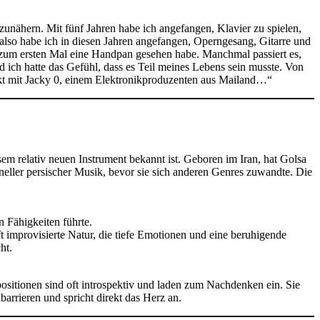
zunähern. Mit fünf Jahren habe ich angefangen, Klavier zu spielen,
, also habe ich in diesen Jahren angefangen, Operngesang, Gitarre und
h zum ersten Mal eine Handpan gesehen habe. Manchmal passiert es,
 ich hatte das Gefühl, dass es Teil meines Lebens sein musste. Von
ekt mit Jacky 0, einem Elektronikproduzenten aus Mailand…“
sem relativ neuen Instrument bekannt ist. Geboren im Iran, hat Golsa
oneller persischer Musik, bevor sie sich anderen Genres zuwandte. Die
n Fähigkeiten führte.
oft improvisierte Natur, die tiefe Emotionen und eine beruhigende
ht.
sitionen sind oft introspektiv und laden zum Nachdenken ein. Sie
rrieren und spricht direkt das Herz an.