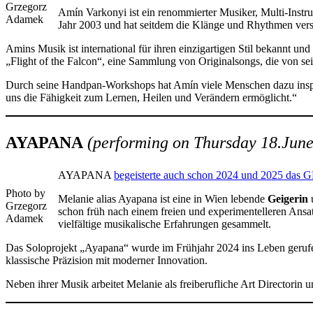
Grzegorz
Amín Varkonyi ist ein renommierter Musiker, Multi-Instru
Adamek
Jahr 2003 und hat seitdem die Klänge und Rhythmen versc
Amins Musik ist international für ihren einzigartigen Stil bekannt un
„Flight of the Falcon“, eine Sammlung von Originalsongs, die von sei
Durch seine Handpan-Workshops hat Amín viele Menschen dazu inspirier
uns die Fähigkeit zum Lernen, Heilen und Verändern ermöglicht.“
AYAPANA
(performing on Thursday 18.June
AYAPANA
begeisterte auch schon 2024 und 2025 das
Photo by
Melanie alias Ayapana ist eine in Wien lebende
Geigerin
Grzegorz
schon früh nach einem freien und experimentelleren Ansat
Adamek
vielfältige musikalische Erfahrungen gesammelt.
Das Soloprojekt „Ayapana“ wurde im Frühjahr 2024 ins Leben gerufen
klassische Präzision mit moderner Innovation.
Neben ihrer Musik arbeitet Melanie als freiberufliche Art Directorin un