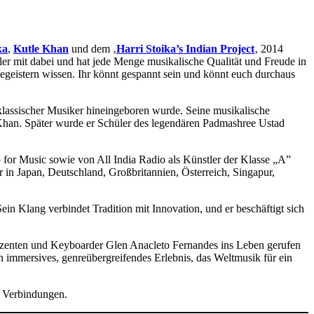
ka
,
Kutle Khan
und dem ‚
Harri Stoika’s Indian Project
‚ 2014
ler mit dabei und hat jede Menge musikalische Qualität und Freude in
geistern wissen. Ihr könnt gespannt sein und könnt euch durchaus
 klassischer Musiker hineingeboren wurde. Seine musikalische
Khan. Später wurde er Schüler des legendären Padmashree Ustad
 for Music sowie von All India Radio als Künstler der Klasse „A”
r in Japan, Deutschland, Großbritannien, Österreich, Singapur,
Sein Klang verbindet Tradition mit Innovation, und er beschäftigt sich
zenten und Keyboarder Glen Anacleto Fernandes ins Leben gerufen
 immersives, genreübergreifendes Erlebnis, das Weltmusik für ein
e Verbindungen.