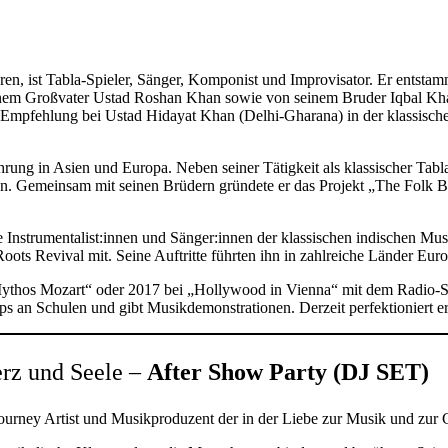
, ist Tabla-Spieler, Sänger, Komponist und Improvisator. Er entstammt
inem Großvater Ustad Roshan Khan sowie von seinem Bruder Iqbal Khan
 Empfehlung bei Ustad Hidayat Khan (Delhi-Gharana) in der klassische
ung in Asien und Europa. Neben seiner Tätigkeit als klassischer Tabl
. Gemeinsam mit seinen Brüdern gründete er das Projekt „The Folk Brot
nde Instrumentalist:innen und Sänger:innen der klassischen indischen M
 Roots Revival mit. Seine Auftritte führten ihn in zahlreiche Länder Eu
 „Mythos Mozart“ oder 2017 bei „Hollywood in Vienna“ mit dem Radio-S
 an Schulen und gibt Musikdemonstrationen. Derzeit perfektioniert er
erz und Seele –
After Show Party (DJ SET)
urney Artist und Musikproduzent der in der Liebe zur Musik und zur Ge