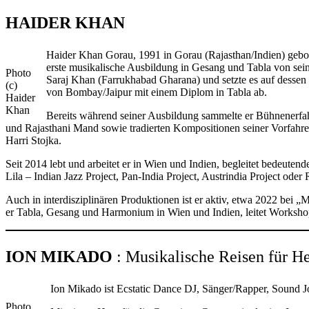
HAIDER KHAN
Haider Khan Gorau, 1991 in Gorau (Rajasthan/Indien) geboren
erste musikalische Ausbildung in Gesang und Tabla von se
Photo
Saraj Khan (Farrukhabad Gharana) und setzte es auf dessen
(c)
von Bombay/Jaipur mit einem Diplom in Tabla ab.
Haider
Khan
Bereits während seiner Ausbildung sammelte er Bühnenerfahr
und Rajasthani Mand sowie tradierten Kompositionen seiner Vorfahren
Harri Stojka.
Seit 2014 lebt und arbeitet er in Wien und Indien, begleitet bedeute
Lila – Indian Jazz Project, Pan-India Project, Austrindia Project oder
Auch in interdisziplinären Produktionen ist er aktiv, etwa 2022 bei
er Tabla, Gesang und Harmonium in Wien und Indien, leitet Workshops
ION MIKADO
: Musikalische Reisen für H
Ion Mikado ist Ecstatic Dance DJ, Sänger/Rapper, Sound Jo
Photo